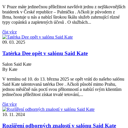
V Praze máte jedinečnou příležitost navštívit jednu z nejšikovnějších
braiderek v České republice – Palmičku . Ačkoli je původem z
Brna, hostuje u nás a nabízí širokou škálu služeb zahrnující různé
typy copánků a zapletených účesů . O službách...
číst více
09. 03. 2025
Tatérka Dee opět v salónu Said Kate
Salon Said Kate
By Kate
V termínu od 10. do 13. března 2025 se opět vrátí do našeho salónu
Said Kate talentovaná tatérka Dee . Ačkoli působí mimo Prahu,
jednou měsíčně nás poctí svou přítomností a nabízí svým klientům
jedinečnou příležitost získat trvalé tetování,...
číst více
10. 11. 2024
Rozšíření odborných znalostí v salónu Said Kate