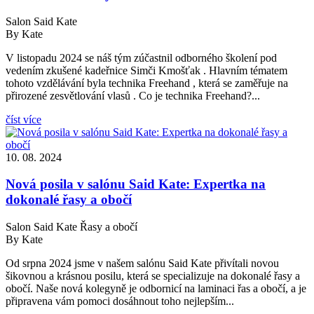
Salon Said Kate
By Kate
V listopadu 2024 se náš tým zúčastnil odborného školení pod
vedením zkušené kadeřnice Simči Kmošťak . Hlavním tématem
tohoto vzdělávání byla technika Freehand , která se zaměřuje na
přirozené zesvětlování vlasů . Co je technika Freehand?...
číst více
10. 08. 2024
Nová posila v salónu Said Kate: Expertka na
dokonalé řasy a obočí
Salon Said Kate Řasy a obočí
By Kate
Od srpna 2024 jsme v našem salónu Said Kate přivítali novou
šikovnou a krásnou posilu, která se specializuje na dokonalé řasy a
obočí. Naše nová kolegyně je odbornicí na laminaci řas a obočí, a je
připravena vám pomoci dosáhnout toho nejlepším...