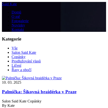
Said Kate
Domů
O mě
Fotogalerie
Novinky
Kontakt
Kategorie
Vše
Salon Said Kate
Copánky
Prodlužování vlasů
Ličení
Řasy a obočí
10. 03. 2025
Palmička: Šikovná braidérka v Praze
Salon Said Kate Copánky
By Kate