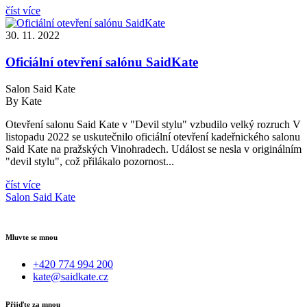
číst více
30. 11. 2022
Oficiální otevření salónu SaidKate
Salon Said Kate
By Kate
Otevření salonu Said Kate v "Devil stylu" vzbudilo velký rozruch V
listopadu 2022 se uskutečnilo oficiální otevření kadeřnického salonu
Said Kate na pražských Vinohradech. Událost se nesla v originálním
"devil stylu", což přilákalo pozornost...
číst více
Salon Said Kate
Mluvte se mnou
+420 774 994 200
kate@saidkate.cz
Přijďte za mnou